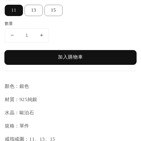
11
13
15
數量
加入購物車
顏色：銀色
材質：925純銀
水晶：歐泊石
規格：單件
戒指戒圍：11、13、15