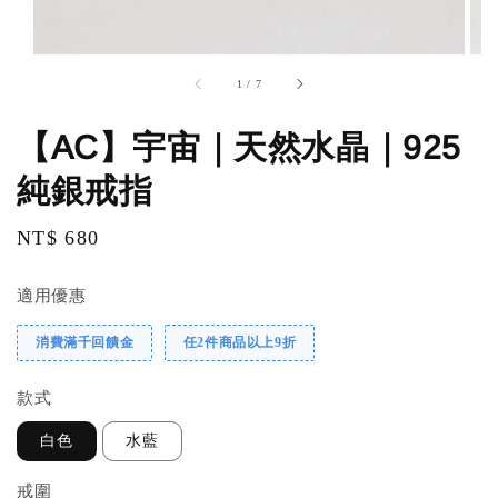
1
/
7
【AC】宇宙｜天然水晶｜925
純銀戒指
Regular
NT$ 680
price
適用優惠
消費滿千回饋金
任2件商品以上9折
款式
白色
水藍
戒圍