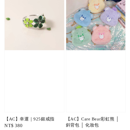
【AC】幸運｜925銀戒指
【AC】Care Bear彩虹熊 │
斜背包 │ 化妝包
Regular
NT$ 380