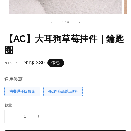
1
/
6
【AC】大耳狗草莓挂件｜鑰匙
圈
Regular
Sale
NT$ 380
優惠
NT$ 390
price
price
適用優惠
消費滿千回饋金
任2件商品以上9折
數量