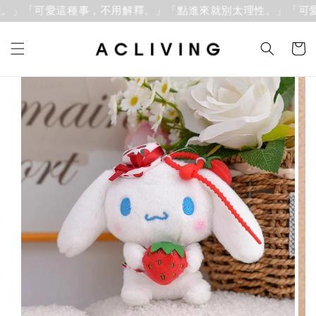
。」「可愛這種事，不用解釋。」
「點進來就別太理性。」「可愛