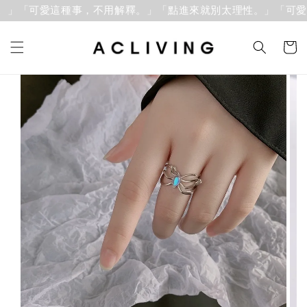
」「可愛這種事，不用解釋。」
「點進來就別太理性。」「可愛