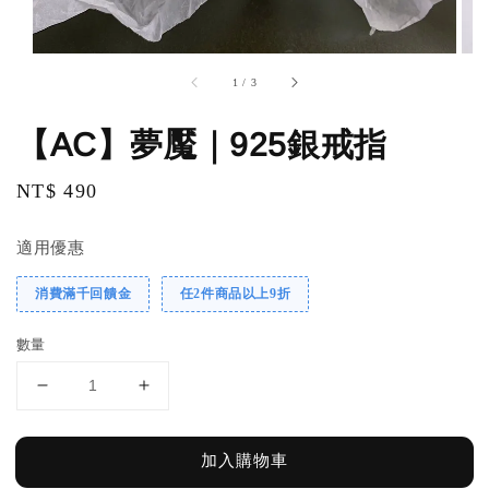
1
/
3
【AC】夢魘｜925銀戒指
Regular
NT$ 490
price
適用優惠
消費滿千回饋金
任2件商品以上9折
數量
加入購物車