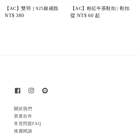
【AC】雙羽｜925銀戒指
【AC】粉紅午茶鞋扣 | 鞋扣
Regular
NT$ 380
Regular
從
NT$ 60
起
price
price
關於我們
異業合作
常見問題FAQ
推薦閱讀