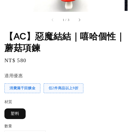
1
/
3
【AC】惡魔結結｜嘻哈個性｜
蘑菇項鍊
Regular
NT$ 580
price
適用優惠
消費滿千回饋金
任2件商品以上9折
材質
塑料
數量