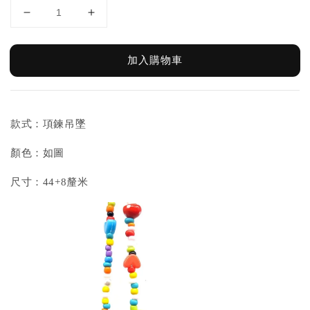
加入購物車
款式：項鍊吊墜
顏色：如圖
尺寸：44+8釐米