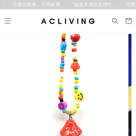
。」「可愛這種事，不用解釋。」
「點進來就別太理性。」「可愛