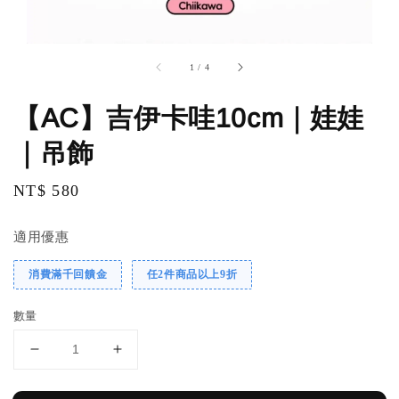
1
/
4
【AC】吉伊卡哇10cm｜娃娃
｜吊飾
Regular
NT$ 580
price
適用優惠
消費滿千回饋金
任2件商品以上9折
數量