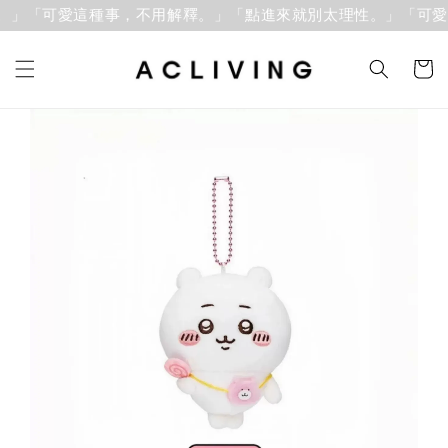
。」「可愛這種事，不用解釋。」
「點進來就別太理性。」「可愛