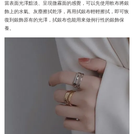
當表面光澤黯淡、呈現微霧面的感覺，可以先使用軟布將銀
飾上的水氣、灰塵擦拭乾淨，再用拭銀布輕輕擦拭，即可恢
復到銀飾原有的光澤，拭銀布也能用來做例行性的銀飾保
養。