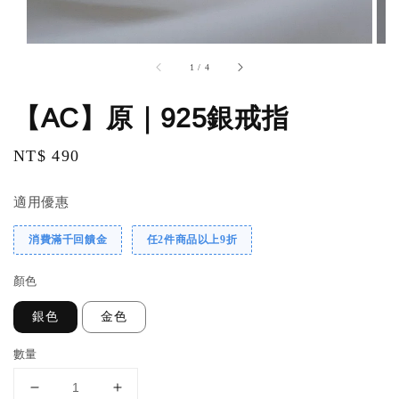
1
/
4
【AC】原｜925銀戒指
Regular
NT$ 490
price
適用優惠
消費滿千回饋金
任2件商品以上9折
顏色
銀色
金色
數量