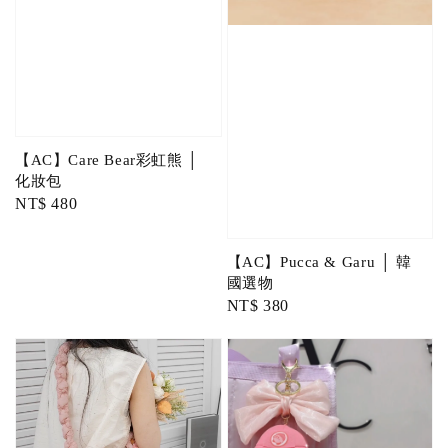
【AC】Care Bear彩虹熊 │
化妝包
Regular
NT$ 480
price
【AC】Pucca & Garu │ 韓
國選物
Regular
NT$ 380
price