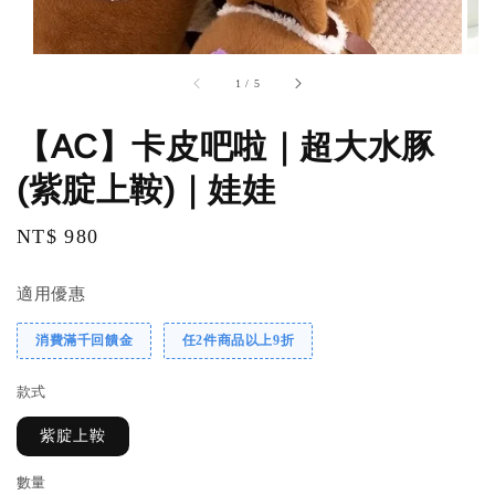
1
/
5
【AC】卡皮吧啦｜超大水豚
(紫腚上鞍)｜娃娃
Regular
NT$ 980
price
適用優惠
消費滿千回饋金
任2件商品以上9折
款式
紫腚上鞍
數量