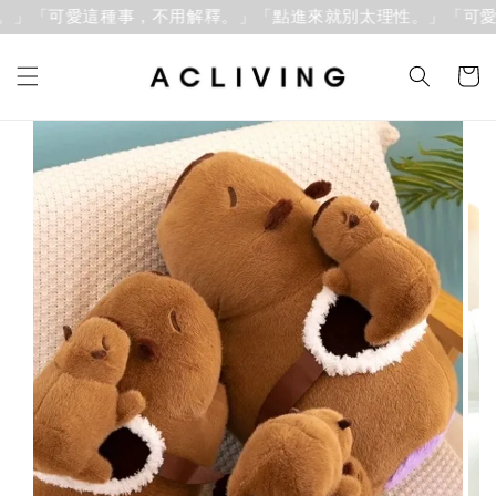
」「可愛這種事，不用解釋。」
「點進來就別太理性。」「可愛