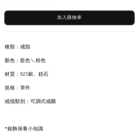
加入購物車
種類：戒指
顏色：藍色＼粉色
材質：925銀、鋯石
規格：單件
戒指類別：可調式戒圍
*銀飾保養小知識