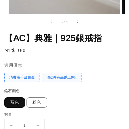
1
/
4
【AC】典雅｜925銀戒指
Regular
NT$ 380
price
適用優惠
消費滿千回饋金
任2件商品以上9折
鋯石顏色
藍色
粉色
數量