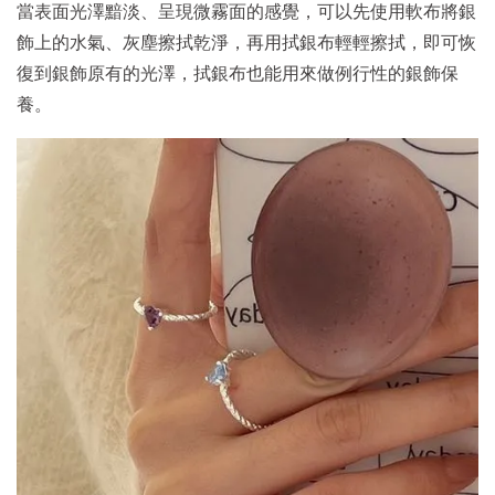
當表面光澤黯淡、呈現微霧面的感覺，可以先使用軟布將銀
飾上的水氣、灰塵擦拭乾淨，再用拭銀布輕輕擦拭，即可恢
復到銀飾原有的光澤，拭銀布也能用來做例行性的銀飾保
養。