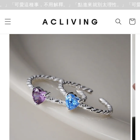
。」「可愛這種事，不用解釋。」
「點進來就別太理性。」「可愛