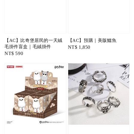
【AC】比奇堡居民的一天絨
【AC】預購｜美版鱷魚
毛掛件盲盒｜毛絨掛件
Regular
NT$ 1,850
Regular
NT$ 590
price
price