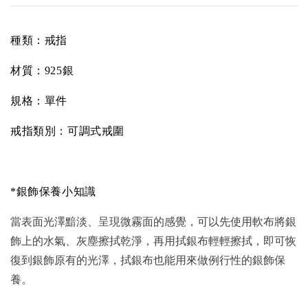
種類：戒指
材質：925銀
規格：單件
戒指類別：可調式戒圍
*銀飾保養小知識
當表面光澤黯淡、呈現微霧面的感覺，可以先使用軟布將銀
飾上的水氣、灰塵擦拭乾淨，再用拭銀布輕輕擦拭，即可恢
復到銀飾原有的光澤，拭銀布也能用來做例行性的銀飾保
養。