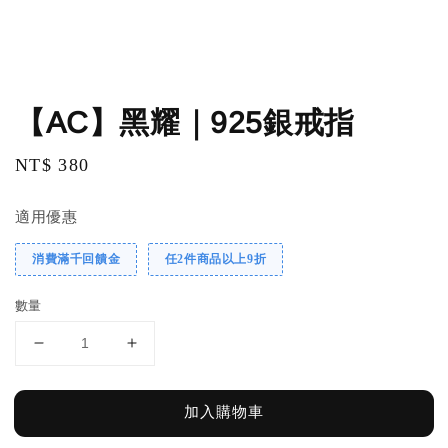
【AC】黑耀｜925銀戒指
Regular
NT$ 380
price
適用優惠
消費滿千回饋金
任2件商品以上9折
數量
加入購物車