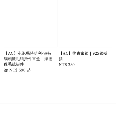
【AC】泡泡瑪特哈利·波特
【AC】復古泰銀｜925銀戒
貓頭鷹毛絨掛件盲盒｜海德
指
薇毛絨掛件
Regular
NT$ 380
Regular
從
NT$ 590
起
price
price