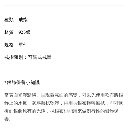
種類：戒指
材質：925銀
規格：單件
戒指類別：可調式戒圍
*銀飾保養小知識
當表面光澤黯淡、呈現微霧面的感覺，可以先使用軟布將銀
飾上的水氣、灰塵擦拭乾淨，再用拭銀布輕輕擦拭，即可恢
復到銀飾原有的光澤，拭銀布也能用來做例行性的銀飾保
養。