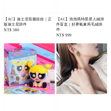
【AC】迪士尼長腿娃娃｜正
【AC】泡泡瑪特星星人絨掛
版迪士尼掛件
件盲盒｜好夢氣象局毛絨掛
件
Regular
NT$ 380
Regular
NT$ 999
price
price