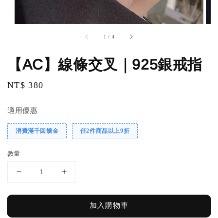
1
/
4
【AC】線條交叉｜925銀戒指
Regular
NT$ 380
price
適用優惠
消費滿千回饋金
任2件商品以上9折
數量
加入購物車