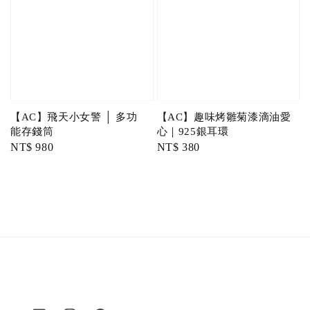
【AC】飛天小女警 │ 多功
【AC】趣味烤雛菊漆滴油愛
能存錢筒
心｜925銀耳環
Regular
NT$ 980
Regular
NT$ 380
price
price