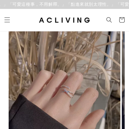
」「可愛這種事，不用解釋。」
「點進來就別太理性。」「可愛