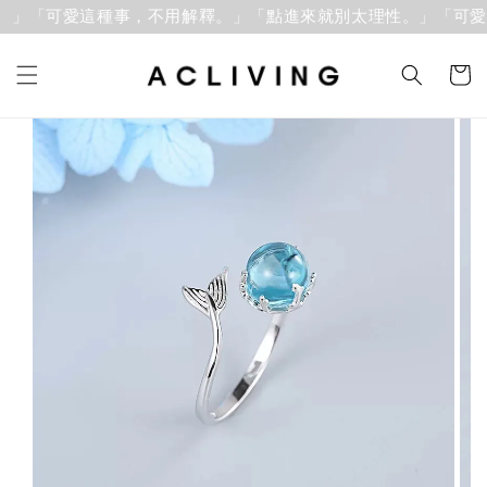
」「可愛這種事，不用解釋。」
「點進來就別太理性。」「可愛