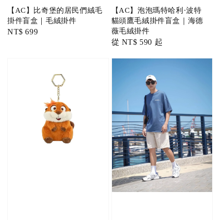
【AC】比奇堡的居民們絨毛
【AC】泡泡瑪特哈利·波特
掛件盲盒｜毛絨掛件
貓頭鷹毛絨掛件盲盒｜海德
薇毛絨掛件
Regular
NT$ 699
Regular
從
NT$ 590
起
price
price