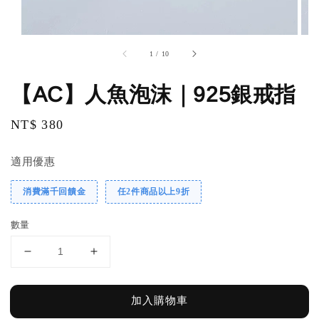
1
/
10
【AC】人魚泡沫｜925銀戒指
Regular
NT$ 380
price
適用優惠
消費滿千回饋金
任2件商品以上9折
數量
加入購物車