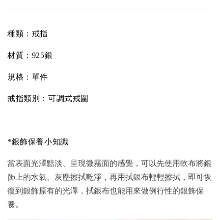
種類：戒指
材質：925銀
規格：單件
戒指類別：可調式戒圍
*銀飾保養小知識
當表面光澤黯淡、呈現微霧面的感覺，可以先使用軟布將銀
飾上的水氣、灰塵擦拭乾淨，再用拭銀布輕輕擦拭，即可恢
復到銀飾原有的光澤，拭銀布也能用來做例行性的銀飾保
養。