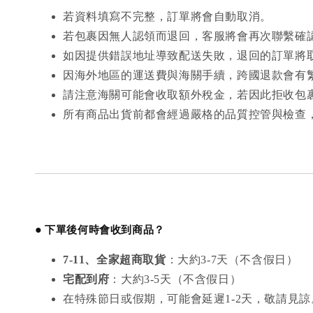
若資料填寫不完整，訂單將會自動取消。
若包裹因無人認領而退回，客服將會再次聯繫確
如因提供錯誤地址導致配送失敗，退回的訂單將
因海外地區的運送費與海關手續，跨國退款會有
請注意海關可能會收取額外稅金，若因此拒收包
所有商品出貨前都會經過嚴格的品質控管與檢查
●
下單後何時會收到商品？
7-11、全家超商取貨
：大約3-7天（不含假日）
宅配到府
：大約3-5天（不含假日）
在特殊節日或假期，可能會延遲1-2天，敬請見諒