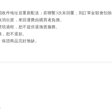
認收件地址並重新配送；若聯繫3次未回覆，則訂單金額會扣
取消出貨，來回運費由購買者負擔。
繁瑣過程，恕不提供退換貨服務。
裹，恕不退款。
，保證商品完好無缺。
。