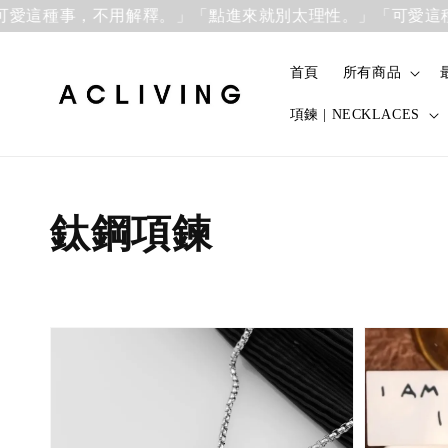
種事，不用解釋。」
「點進來就別太理性。」「可愛這種事，
首頁
所有商品
項鍊 | NECKLACES
鈦鋼項鍊