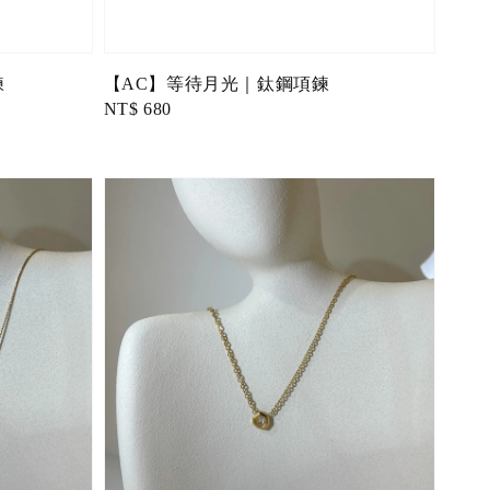
鍊
【AC】等待月光｜鈦鋼項鍊
Regular
NT$ 680
price