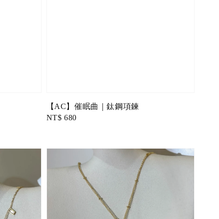
【AC】催眠曲｜鈦鋼項鍊
Regular
NT$ 680
price