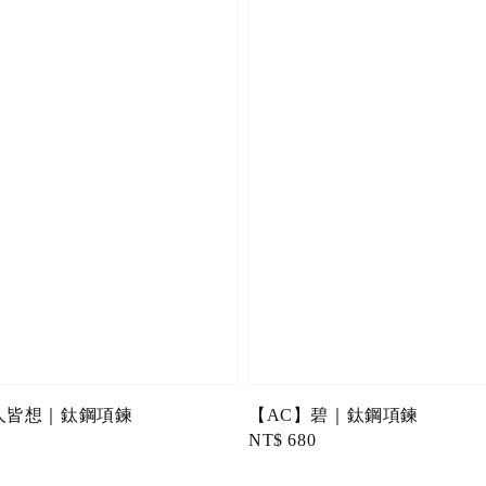
人皆想｜鈦鋼項鍊
【AC】碧｜鈦鋼項鍊
Regular
NT$ 680
price