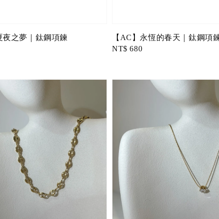
夏夜之夢｜鈦鋼項鍊
【AC】永恆的春天｜鈦鋼項
Regular
NT$ 680
price