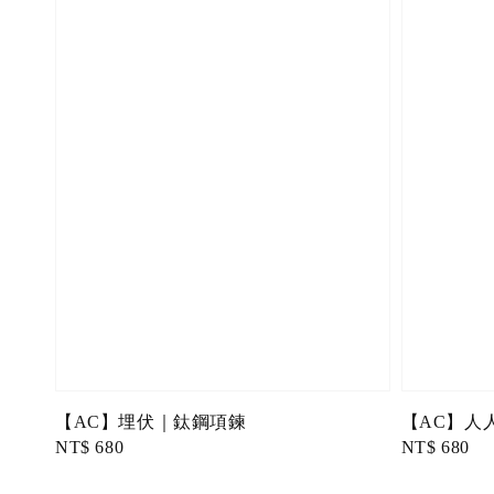
【AC】埋伏｜鈦鋼項鍊
【AC】人
Regular
NT$ 680
Regular
NT$ 680
price
price