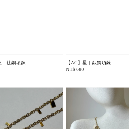
夜｜鈦鋼項鍊
【AC】星｜鈦鋼項鍊
Regular
NT$ 680
price