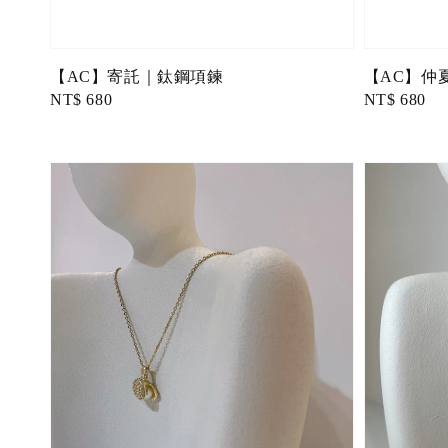
【AC】寄託｜鈦鋼項鍊
【AC】仲
Regular
NT$ 680
Regular
NT$ 680
price
price