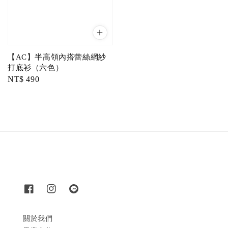
【AC】半高領內搭蕾絲網紗
打底衫（六色）
Regular
NT$ 490
price
關於我們