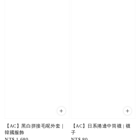
【AC】黑白拼接毛呢外套｜
【AC】日系捲邊中筒襪 | 襪
韓國服飾
子
Regular
NT$ 1,680
Regular
NT$ 80