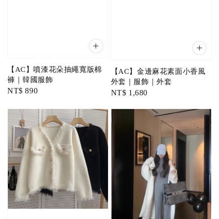
【AC】噴漆花朵抽繩寬版棉
【AC】金邊麻花素面小香風
褲｜韓國服飾
外套｜服飾｜外套
Regular
NT$ 890
Regular
NT$ 1,680
price
price