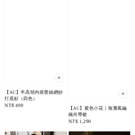
【AC】半高領內搭蕾絲網紗
打底衫（四色）
Regular
NT$ 490
【AC】紫色小花｜海灘風編
price
織吊帶裙
Regular
NT$ 1,290
price