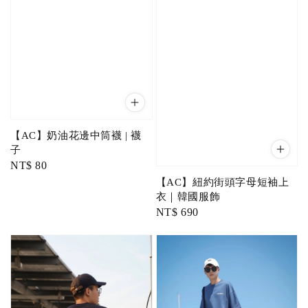
【AC】奶油花邊中筒襪 | 襪
子
Regular
NT$ 80
price
【AC】紐約街頭字母短袖上
衣｜韓國服飾
Regular
NT$ 690
price