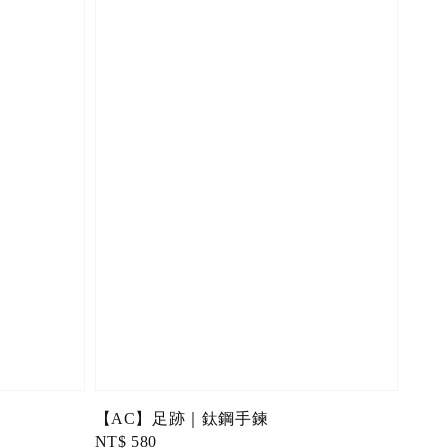
【AC】足跡｜鈦鋼手鍊
Regular
NT$ 580