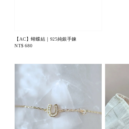
【AC】蝴蝶結｜925純銀手鍊
Regular
NT$ 680
price