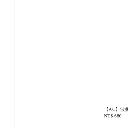
【AC】波
Regular
NT$ 680
price