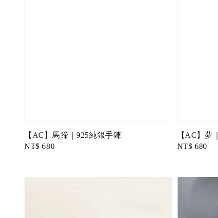
【AC】馬蹄｜925純銀手鍊
【AC】夢｜
Regular
NT$ 680
Regular
NT$ 680
price
price